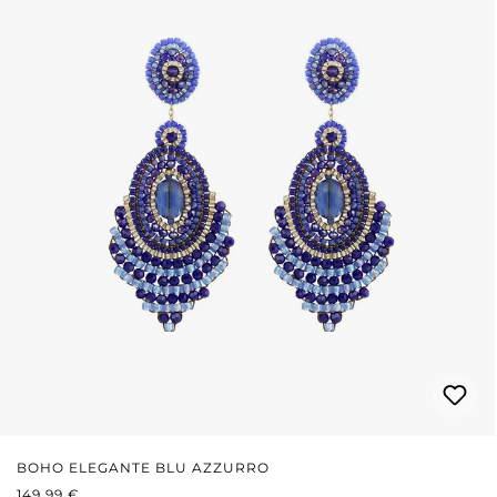
BOHO ELEGANTE BLU AZZURRO
PREZZO NORMALE:
149,99 €