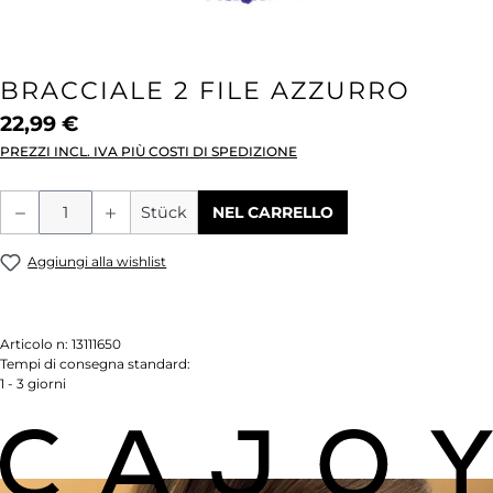
BRACCIALE 2 FILE AZZURRO
22,99 €
PREZZI INCL. IVA PIÙ COSTI DI SPEDIZIONE
Quantità del prodotto: inserisci la quant
Stück
NEL CARRELLO
Aggiungi alla wishlist
Articolo n:
13111650
Tempi di consegna standard:
1 - 3 giorni