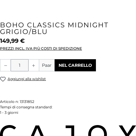
BOHO CLASSICS MIDNIGHT
GRIGIO/BLU
149,99 €
PREZZI INCL. IVA PIÙ COSTI DI SPEDIZIONE
Quantità del prodotto: inserisci la quant
Paar
NEL CARRELLO
Aggiungi alla wishlist
Articolo n:
13131852
Tempi di consegna standard:
1 - 3 giorni