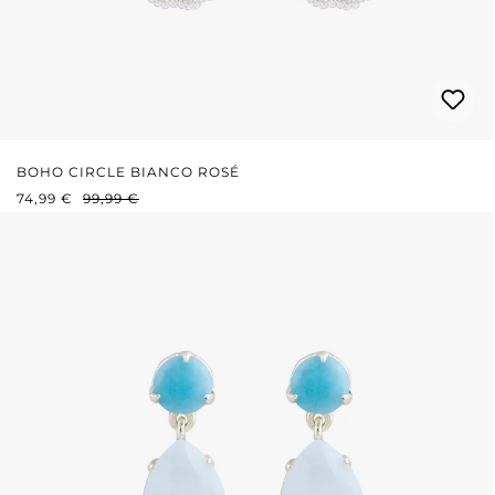
BOHO CIRCLE BIANCO ROSÉ
PREZZO DI VENDITA:
PREZZO NORMALE:
74,99 €
99,99 €