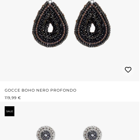
GOCCE BOHO NERO PROFONDO
PREZZO NORMALE:
119,99 €
SALE