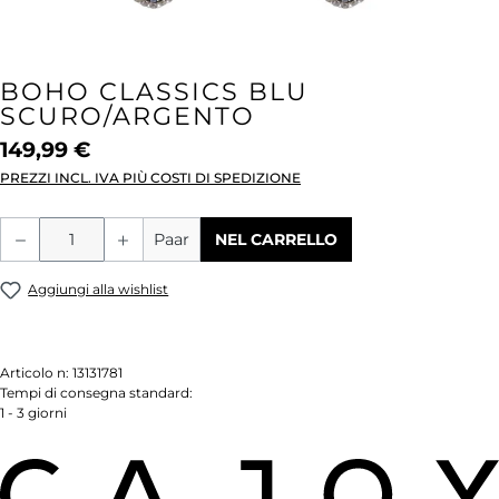
BOHO CLASSICS BLU
SCURO/ARGENTO
149,99 €
PREZZI INCL. IVA PIÙ COSTI DI SPEDIZIONE
Quantità del prodotto: inserisci la quant
Paar
NEL CARRELLO
Aggiungi alla wishlist
Articolo n:
13131781
Tempi di consegna standard:
1 - 3 giorni