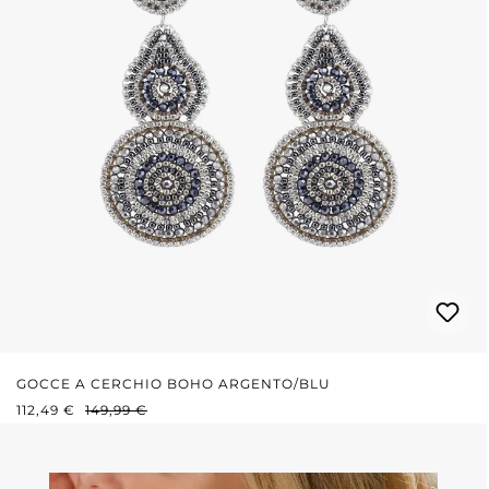
GOCCE A CERCHIO BOHO ARGENTO/BLU
PREZZO DI VENDITA:
PREZZO NORMALE:
112,49 €
149,99 €