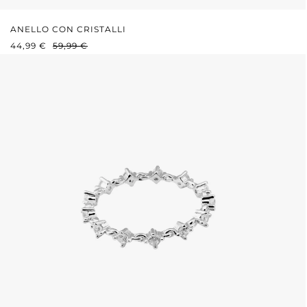
ANELLO CON CRISTALLI
PREZZO DI VENDITA:
PREZZO NORMALE:
44,99 €
59,99 €