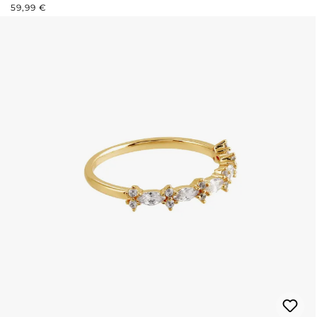
PREZZO NORMALE:
59,99 €