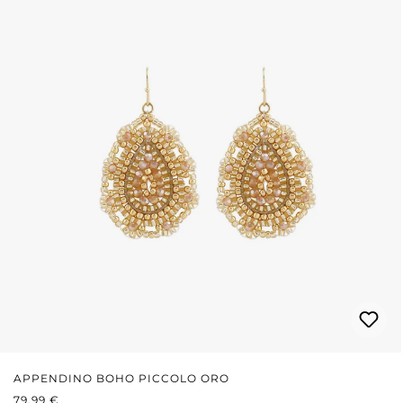
APPENDINO BOHO PICCOLO ORO
PREZZO NORMALE:
79,99 €