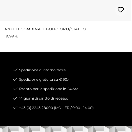
ANELLI COMBINATI BOHO ORO/GIALLO
PREZZO NORMALE:
19,99 €
Spedizione di ritorno facile
Spedizione gratuita su € 90,-
Pronto per la spedizione in 24 ore
14 giorni di diritto di recesso
+43 (0) 2243 28000 (MO - FR / 9.00 - 14.00)