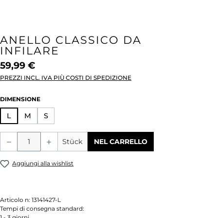
ANELLO CLASSICO DA
INFILARE
59,99 €
PREZZI INCL. IVA PIÙ COSTI DI SPEDIZIONE
SELEZIONA
DIMENSIONE
L
M
S
Quantità del prodotto: inserisci la quant
Stück
NEL CARRELLO
Aggiungi alla wishlist
Articolo n:
13141427-L
Tempi di consegna standard:
1 - 3 giorni