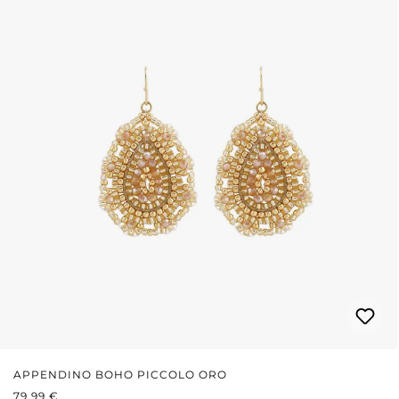
APPENDINO BOHO PICCOLO ORO
PREZZO NORMALE:
79,99 €