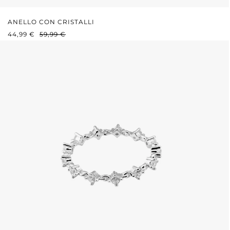
ANELLO CON CRISTALLI
PREZZO DI VENDITA:
PREZZO NORMALE:
44,99 €
59,99 €