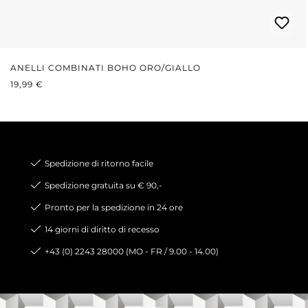
ANELLI COMBINATI BOHO ORO/GIALLO
PREZZO NORMALE:
19,99 €
Spedizione di ritorno facile
Spedizione gratuita su € 90,-
Pronto per la spedizione in 24 ore
14 giorni di diritto di recesso
+43 (0) 2243 28000 (MO - FR / 9.00 - 14.00)