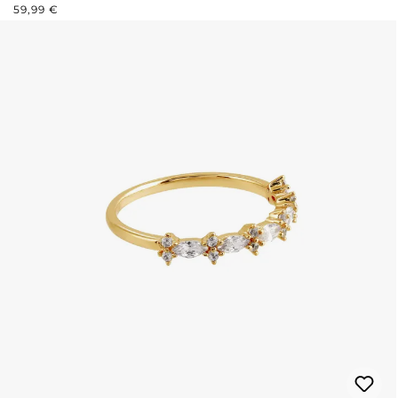
PREZZO NORMALE:
59,99 €