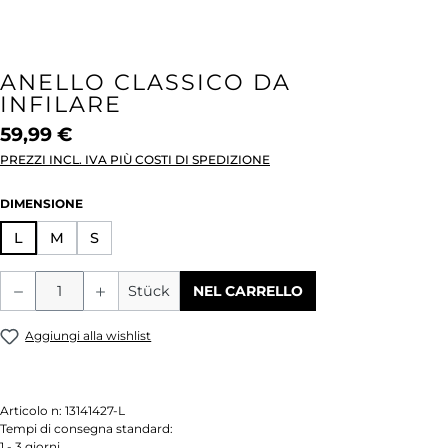
ANELLO CLASSICO DA
INFILARE
59,99 €
PREZZI INCL. IVA PIÙ COSTI DI SPEDIZIONE
SELEZIONA
DIMENSIONE
L
M
S
Quantità del prodotto: inserisci la quant
Stück
NEL CARRELLO
Aggiungi alla wishlist
Articolo n:
13141427-L
Tempi di consegna standard:
1 - 3 giorni