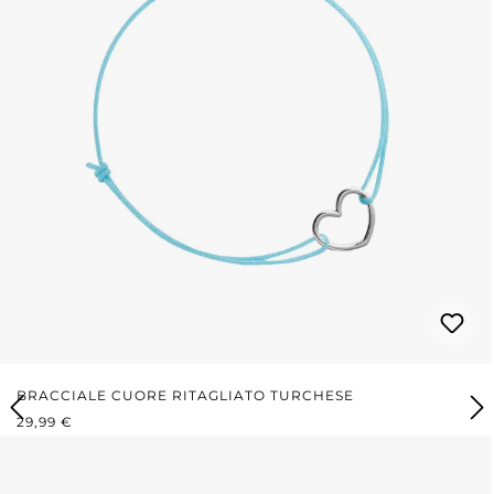
BRACCIALE CUORE RITAGLIATO TURCHESE
PREZZO NORMALE:
29,99 €