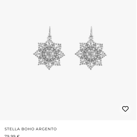
STELLA BOHO ARGENTO
PREZZO NORMALE:
79,99 €