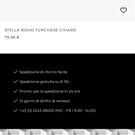
STELLA BOHO TURCHESE CHIARO
PREZZO NORMALE:
79,99 €
Spedizione di ritorno facile
Spedizione gratuita su € 90,-
Pronto per la spedizione in 24 ore
14 giorni di diritto di recesso
+43 (0) 2243 28000 (MO - FR / 9.00 - 14.00)