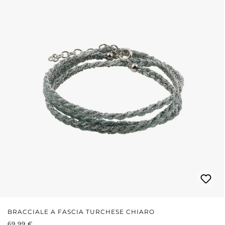
BRACCIALE A FASCIA TURCHESE CHIARO
PREZZO NORMALE:
69,99 €