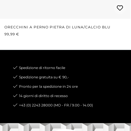
ORECCHINI A PERNO PIETRA DI LUNA/CALCIO BLU
PREZZO NORMALE:
99,99 €
Spedizione di ritorno facile
Spedizione gratuita su € 90,-
Pronto per la spedizione in 24 ore
14 giorni di diritto di recesso
+43 (0) 2243 28000 (MO - FR / 9.00 - 14.00)