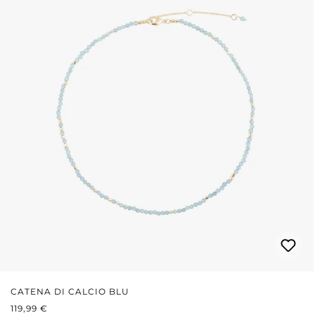
CATENA DI CALCIO BLU
PREZZO NORMALE:
119,99 €