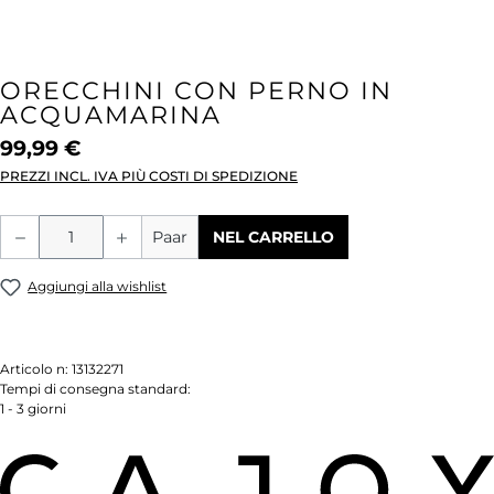
ORECCHINI CON PERNO IN
ACQUAMARINA
99,99 €
PREZZI INCL. IVA PIÙ COSTI DI SPEDIZIONE
Quantità del prodotto: inserisci la quant
Paar
NEL CARRELLO
Aggiungi alla wishlist
Articolo n:
13132271
Tempi di consegna standard:
1 - 3 giorni