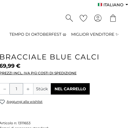
ITALIANO
TEMPO DI OKTOBERFEST 🥨
MIGLIOR VENDITORE ✨
BRACCIALE BLUE CALCI
69,99 €
PREZZI INCL. IVA PIÙ COSTI DI SPEDIZIONE
Quantità del prodotto: inserisci la qu
Stück
NEL CARRELLO
Aggiungi alla wishlist
Articolo n:
13111653