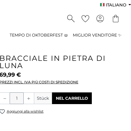
ITALIANO
TEMPO DI OKTOBERFEST 🥨
MIGLIOR VENDITORE ✨
BRACCIALE IN PIETRA DI
LUNA
69,99 €
PREZZI INCL. IVA PIÙ COSTI DI SPEDIZIONE
Quantità del prodotto: inserisci la qu
Stück
NEL CARRELLO
Aggiungi alla wishlist