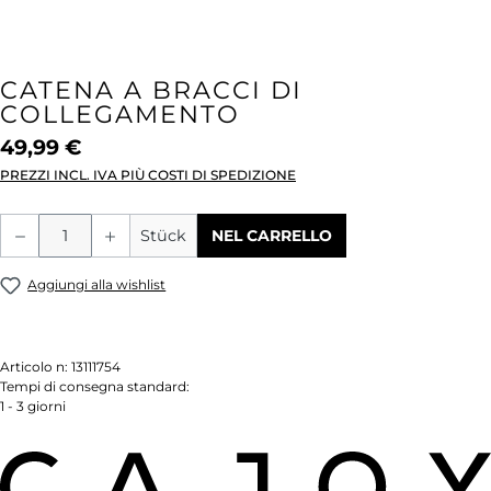
CATENA A BRACCI DI
COLLEGAMENTO
49,99 €
PREZZI INCL. IVA PIÙ COSTI DI SPEDIZIONE
Quantità del prodotto: inserisci la quant
Stück
NEL CARRELLO
Aggiungi alla wishlist
Articolo n:
13111754
Tempi di consegna standard:
1 - 3 giorni