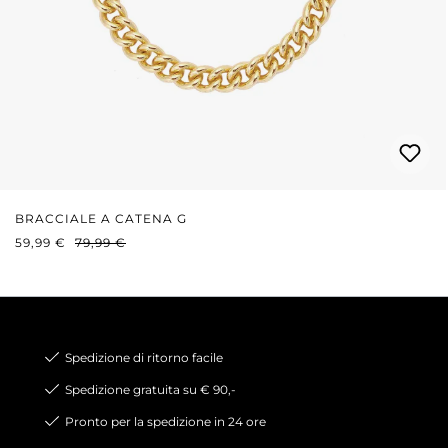
BRACCIALE A CATENA G
PREZZO DI VENDITA:
PREZZO NORMALE:
59,99 €
79,99 €
Spedizione di ritorno facile
Spedizione gratuita su € 90,-
Pronto per la spedizione in 24 ore