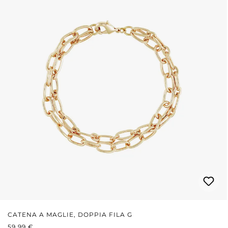
CATENA A MAGLIE, DOPPIA FILA G
PREZZO NORMALE:
59,99 €