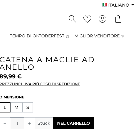
ITALIANO
TEMPO DI OKTOBERFEST 🥨
MIGLIOR VENDITORE ✨
CATENA A MAGLIE AD
ANELLO
89,99 €
PREZZI INCL. IVA PIÙ COSTI DI SPEDIZIONE
SELEZIONA
DIMENSIONE
L
M
S
Quantità del prodotto: inserisci la qu
Stück
NEL CARRELLO