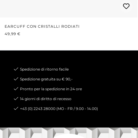
EARCUFF CON CRISTALLI RODIATI
PREZZO NORMALE:
49,99 €
Spedizione di ritorno facile
Spedizione gratuita su € 90,-
Pronto per la spedizione in 24 ore
14 giorni di diritto di recesso
+43 (0) 2243 28000 (MO - FR / 9.00 - 14.00)