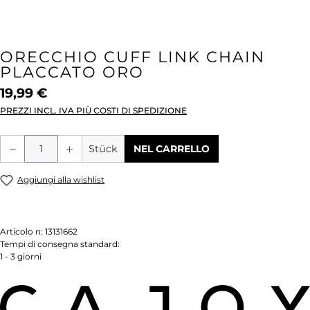
ORECCHIO CUFF LINK CHAIN
PLACCATO ORO
19,99 €
PREZZI INCL. IVA PIÙ COSTI DI SPEDIZIONE
Quantità del prodotto: inserisci la quant
Stück
NEL CARRELLO
Aggiungi alla wishlist
Articolo n:
13131662
Tempi di consegna standard:
1 - 3 giorni