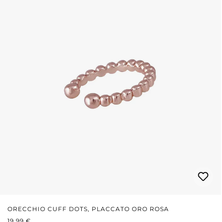
ORECCHIO CUFF DOTS, PLACCATO ORO ROSA
PREZZO NORMALE:
19,99 €