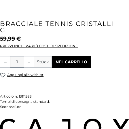
BRACCIALE TENNIS CRISTALLI
G
59,99 €
PREZZI INCL. IVA PIÙ COSTI DI SPEDIZIONE
Quantità del prodotto: inserisci la quant
Stück
NEL CARRELLO
Aggiungi alla wishlist
Articolo n:
13111583
Tempi di consegna standard:
Sconosciuto