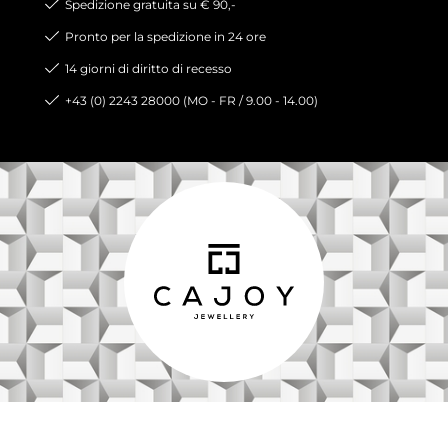
Spedizione gratuita su € 90,-
Pronto per la spedizione in 24 ore
14 giorni di diritto di recesso
+43 (0) 2243 28000 (MO - FR / 9.00 - 14.00)