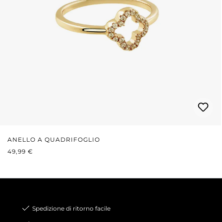
ANELLO A QUADRIFOGLIO
PREZZO NORMALE:
49,99 €
Spedizione di ritorno facile