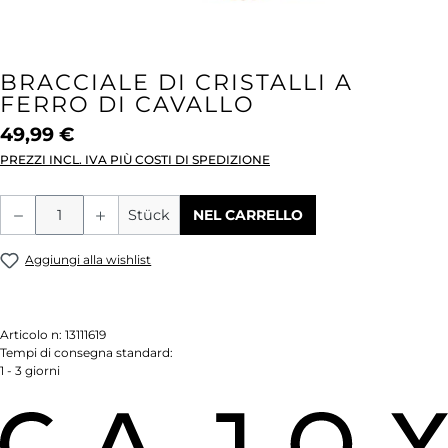
BRACCIALE DI CRISTALLI A
FERRO DI CAVALLO
49,99 €
PREZZI INCL. IVA PIÙ COSTI DI SPEDIZIONE
Quantità del prodotto: inserisci la quant
Stück
NEL CARRELLO
Aggiungi alla wishlist
Articolo n:
13111619
Tempi di consegna standard:
1 - 3 giorni