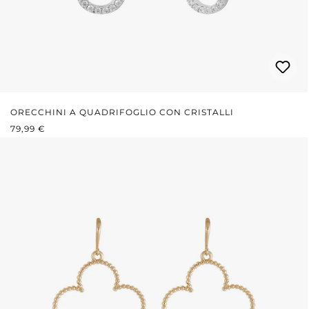
ORECCHINI A QUADRIFOGLIO CON CRISTALLI
PREZZO NORMALE:
79,99 €