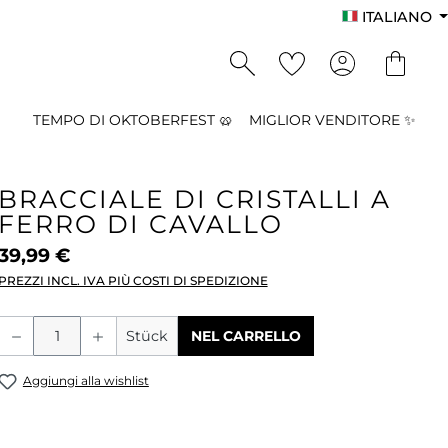
ITALIANO
TEMPO DI OKTOBERFEST 🥨
MIGLIOR VENDITORE ✨
BRACCIALE DI CRISTALLI A
FERRO DI CAVALLO
39,99 €
PREZZI INCL. IVA PIÙ COSTI DI SPEDIZIONE
Quantità del prodotto: inserisci la qu
Stück
NEL CARRELLO
Aggiungi alla wishlist