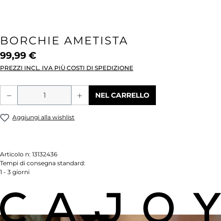
BORCHIE AMETISTA
99,99 €
PREZZI INCL. IVA PIÙ COSTI DI SPEDIZIONE
Quantità del prodotto: inserisci la quant
NEL CARRELLO
Aggiungi alla wishlist
Articolo n:
13132436
Tempi di consegna standard:
1 - 3 giorni