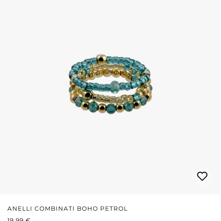
ANELLI COMBINATI BOHO PETROL
PREZZO NORMALE:
19,99 €