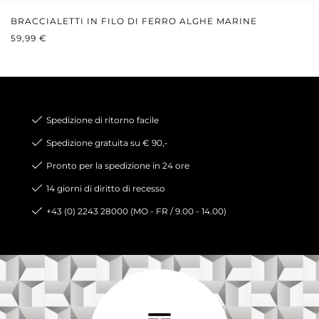
BRACCIALETTI IN FILO DI FERRO ALGHE MARINE
PREZZO NORMALE:
59,99 €
Spedizione di ritorno facile
Spedizione gratuita su € 90,-
Pronto per la spedizione in 24 ore
14 giorni di diritto di recesso
+43 (0) 2243 28000 (MO - FR / 9.00 - 14.00)