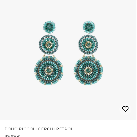
BOHO PICCOLI CERCHI PETROL
PREZZO NORMALE:
89,99 €