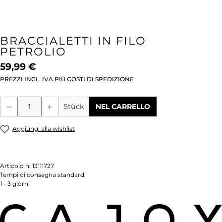
BRACCIALETTI IN FILO
PETROLIO
59,99 €
PREZZI INCL. IVA PIÙ COSTI DI SPEDIZIONE
Quantità del prodotto: inserisci la quant
Stück
NEL CARRELLO
Aggiungi alla wishlist
Articolo n:
13111727
Tempi di consegna standard:
1 - 3 giorni