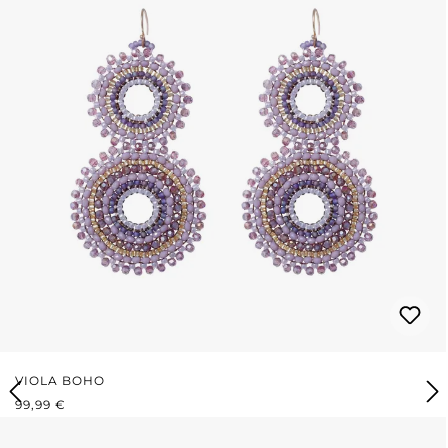
VIOLA BOHO
PREZZO NORMALE:
99,99 €