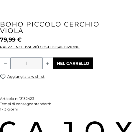
BOHO PICCOLO CERCHIO
VIOLA
79,99 €
PREZZI INCL. IVA PIÙ COSTI DI SPEDIZIONE
Quantità del prodotto: inserisci la quant
NEL CARRELLO
Aggiungi alla wishlist
Articolo n:
13132423
Tempi di consegna standard:
1 - 3 giorni