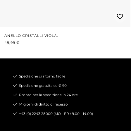
ANELLO CRISTALLI VIOLA.
PREZZO NORMALE:
49,99 €
Spedizione di ritorno facile
Spedizione gratuita su € 90,-
Pronto per la spedizione in 24 ore
14 giorni di diritto di recesso
+43 (0) 2243 28000 (MO - FR / 9.00 - 14.00)