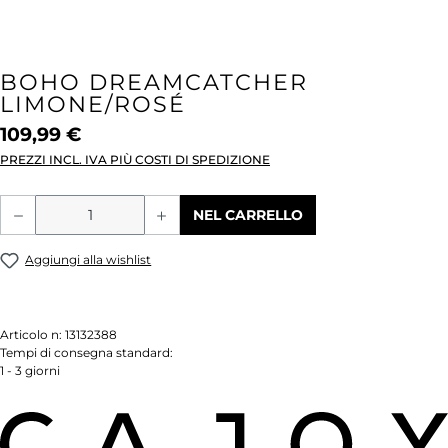
BOHO DREAMCATCHER
LIMONE/ROSÉ
109,99 €
PREZZI INCL. IVA PIÙ COSTI DI SPEDIZIONE
Quantità del prodotto: inserisci la quant
NEL CARRELLO
Aggiungi alla wishlist
Articolo n:
13132388
Tempi di consegna standard:
1 - 3 giorni