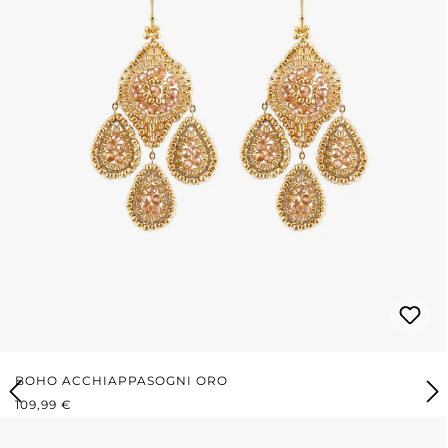
BOHO ACCHIAPPASOGNI ORO
PREZZO NORMALE:
109,99 €