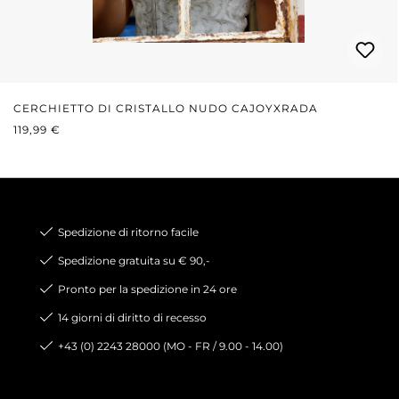
CERCHIETTO DI CRISTALLO NUDO CAJOYXRADA
PREZZO NORMALE:
119,99 €
Spedizione di ritorno facile
Spedizione gratuita su € 90,-
Pronto per la spedizione in 24 ore
14 giorni di diritto di recesso
+43 (0) 2243 28000 (MO - FR / 9.00 - 14.00)