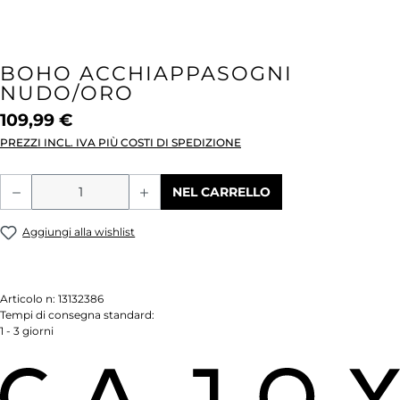
BOHO ACCHIAPPASOGNI
NUDO/ORO
109,99 €
PREZZI INCL. IVA PIÙ COSTI DI SPEDIZIONE
Quantità del prodotto: inserisci la quant
NEL CARRELLO
Aggiungi alla wishlist
Articolo n:
13132386
Tempi di consegna standard:
1 - 3 giorni