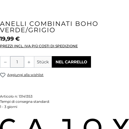
ANELLI COMBINATI BOHO
VERDE/GRIGIO
19,99 €
PREZZI INCL. IVA PIÙ COSTI DI SPEDIZIONE
Quantità del prodotto: inserisci la quant
Stück
NEL CARRELLO
Aggiungi alla wishlist
Articolo n:
13141353
Tempi di consegna standard:
1 - 3 giorni