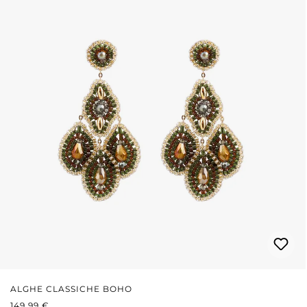
ALGHE CLASSICHE BOHO
PREZZO NORMALE:
149,99 €