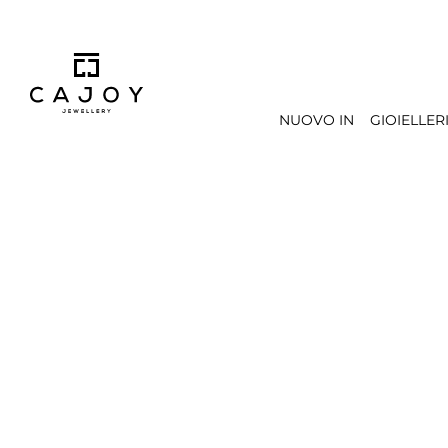
 ricerca
Passa alla navigazione principale
NUOVO IN
GIOIELLER