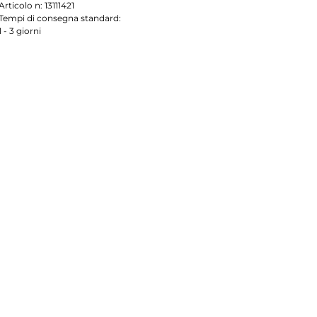
Articolo n:
13111421
Tempi di consegna standard:
1 - 3 giorni