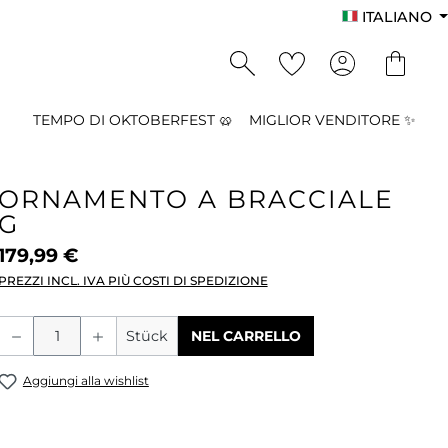
ITALIANO
TEMPO DI OKTOBERFEST 🥨
MIGLIOR VENDITORE ✨
ORNAMENTO A BRACCIALE
G
179,99 €
PREZZI INCL. IVA PIÙ COSTI DI SPEDIZIONE
Quantità del prodotto: inserisci la qu
Stück
NEL CARRELLO
Aggiungi alla wishlist