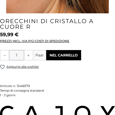
ORECCHINI DI CRISTALLO A
CUORE R
59,99 €
PREZZI INCL. IVA PIÙ COSTI DI SPEDIZIONE
Quantità del prodotto: inserisci la quant
Paar
NEL CARRELLO
Aggiungi alla wishlist
Articolo n:
13466179
Tempi di consegna standard:
1 - 3 giorni