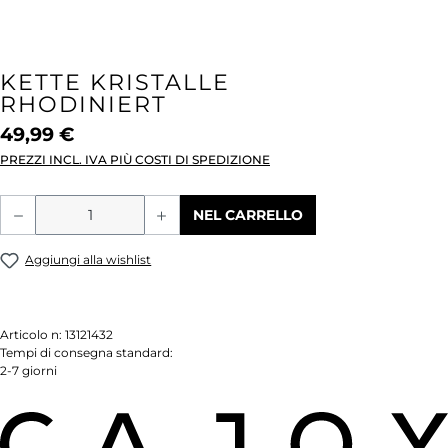
KETTE KRISTALLE
RHODINIERT
49,99 €
PREZZI INCL. IVA PIÙ COSTI DI SPEDIZIONE
Quantità del prodotto: inserisci la quant
NEL CARRELLO
Aggiungi alla wishlist
Articolo n:
13121432
Tempi di consegna standard:
2-7 giorni