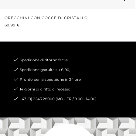
ORECCHINI CON GOCCE DI CRISTALLO
PREZZO NORMALE:
69,99 €
Spedizione di ritorno facile
Spedizione gratuita su € 90,-
Pronto per la spedizione in 24 ore
14 giorni di diritto di recesso
+43 (0) 2243 28000 (MO - FR / 9.00 - 14.00)