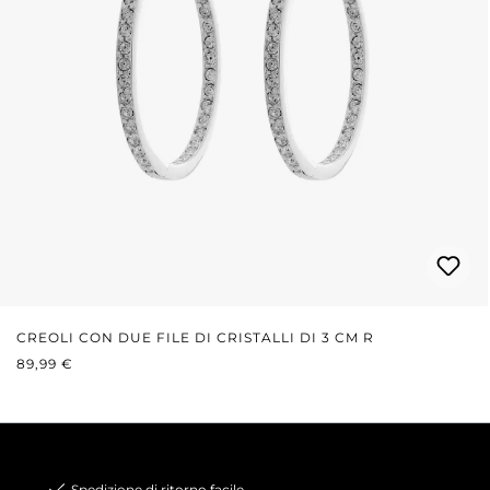
CREOLI CON DUE FILE DI CRISTALLI DI 3 CM R
PREZZO NORMALE:
89,99 €
Spedizione di ritorno facile