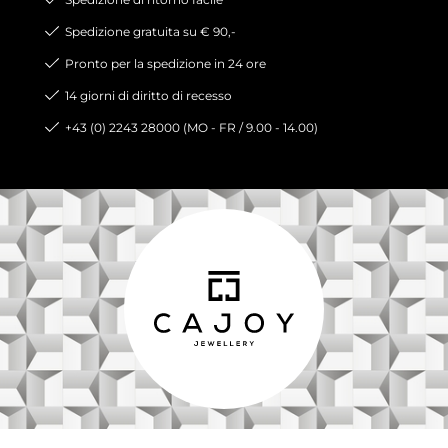
Spedizione gratuita su € 90,-
Pronto per la spedizione in 24 ore
14 giorni di diritto di recesso
+43 (0) 2243 28000 (MO - FR / 9.00 - 14.00)