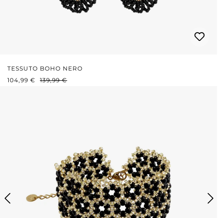
TESSUTO BOHO NERO
PREZZO DI VENDITA:
PREZZO NORMALE:
104,99 €
139,99 €