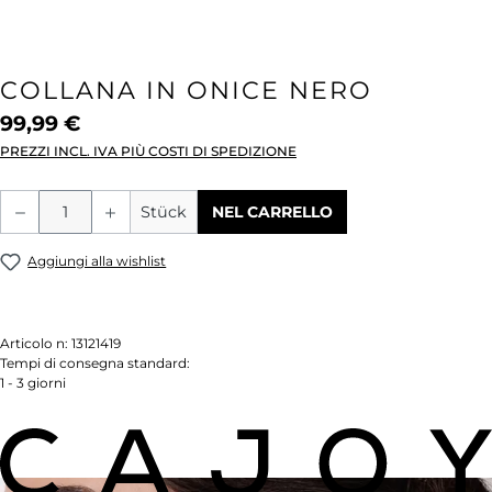
COLLANA IN ONICE NERO
99,99 €
PREZZI INCL. IVA PIÙ COSTI DI SPEDIZIONE
Quantità del prodotto: inserisci la quant
Stück
NEL CARRELLO
Aggiungi alla wishlist
Articolo n:
13121419
Tempi di consegna standard:
1 - 3 giorni