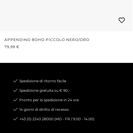
APPENDINO BOHO PICCOLO NERO/ORO
PREZZO NORMALE:
79,99 €
Spedizione di ritorno facile
Spedizione gratuita su € 90,-
Pronto per la spedizione in 24 ore
14 giorni di diritto di recesso
+43 (0) 2243 28000 (MO - FR / 9.00 - 14.00)