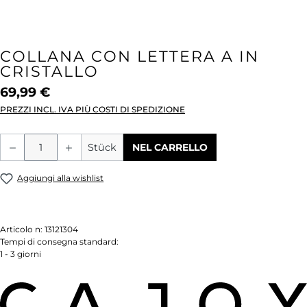
COLLANA CON LETTERA A IN
CRISTALLO
69,99 €
PREZZI INCL. IVA PIÙ COSTI DI SPEDIZIONE
Quantità del prodotto: inserisci la quant
Stück
NEL CARRELLO
Aggiungi alla wishlist
Articolo n:
13121304
Tempi di consegna standard:
1 - 3 giorni