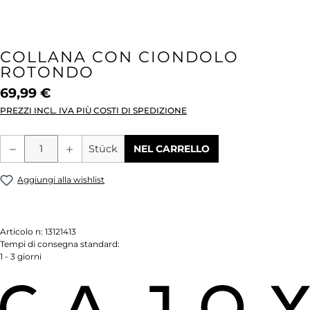
COLLANA CON CIONDOLO
ROTONDO
69,99 €
PREZZI INCL. IVA PIÙ COSTI DI SPEDIZIONE
Quantità del prodotto: inserisci la quant
Stück
NEL CARRELLO
Aggiungi alla wishlist
Articolo n:
13121413
Tempi di consegna standard:
1 - 3 giorni