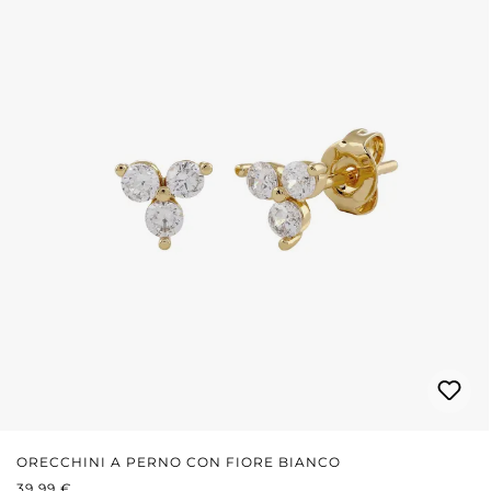
ORECCHINI A PERNO CON FIORE BIANCO
PREZZO NORMALE:
39,99 €