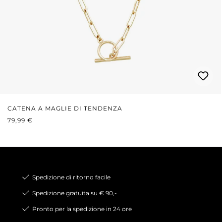
CATENA A MAGLIE DI TENDENZA
PREZZO NORMALE:
79,99 €
Spedizione di ritorno facile
Spedizione gratuita su € 90,-
Pronto per la spedizione in 24 ore