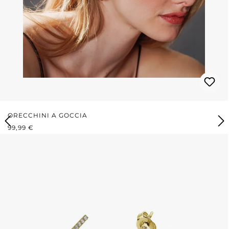
ORECCHINI A GOCCIA
PREZZO NORMALE:
99,99 €