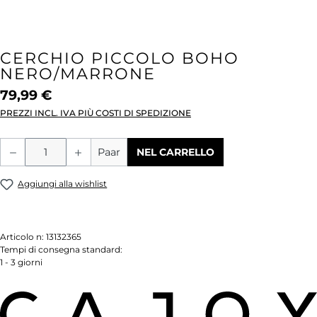
CERCHIO PICCOLO BOHO
NERO/MARRONE
79,99 €
PREZZI INCL. IVA PIÙ COSTI DI SPEDIZIONE
Quantità del prodotto: inserisci la quant
Paar
NEL CARRELLO
Aggiungi alla wishlist
Articolo n:
13132365
Tempi di consegna standard:
1 - 3 giorni