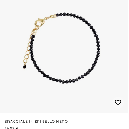
BRACCIALE IN SPINELLO NERO
PREZZO NORMALE:
59,99 €