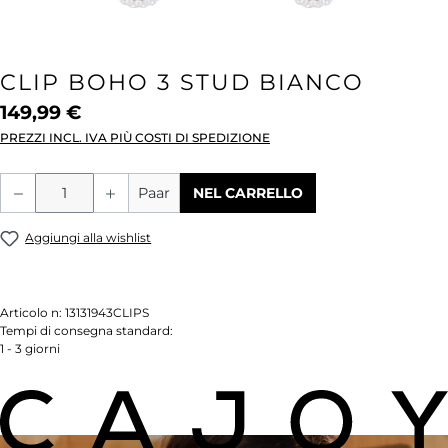
CLIP BOHO 3 STUD BIANCO
149,99 €
PREZZI INCL. IVA PIÙ COSTI DI SPEDIZIONE
Quantità del prodotto: inserisci la quant
Paar
NEL CARRELLO
Aggiungi alla wishlist
Articolo n:
13131943CLIPS
Tempi di consegna standard:
1 - 3 giorni