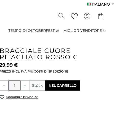
ITALIANO
TEMPO DI OKTOBERFEST 🥨
MIGLIOR VENDITORE ✨
BRACCIALE CUORE
RITAGLIATO ROSSO G
29,99 €
PREZZI INCL. IVA PIÙ COSTI DI SPEDIZIONE
Quantità del prodotto: inserisci la qu
Stück
NEL CARRELLO
Aggiungi alla wishlist