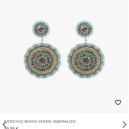
CERCHIO BOHO VERDE SMERALDO
PREZZO NORMALE:
99,99 €