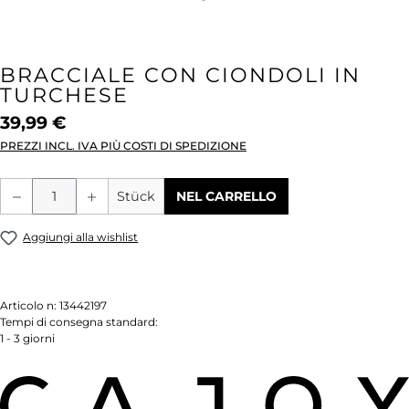
BRACCIALE CON CIONDOLI IN
TURCHESE
39,99 €
PREZZI INCL. IVA PIÙ COSTI DI SPEDIZIONE
Quantità del prodotto: inserisci la quant
Stück
NEL CARRELLO
Aggiungi alla wishlist
Articolo n:
13442197
Tempi di consegna standard:
1 - 3 giorni