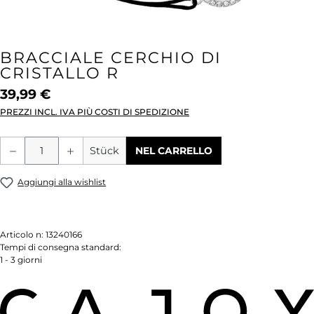
BRACCIALE CERCHIO DI
CRISTALLO R
39,99 €
PREZZI INCL. IVA PIÙ COSTI DI SPEDIZIONE
Quantità del prodotto: inserisci la quant
Stück
NEL CARRELLO
Aggiungi alla wishlist
Articolo n:
13240166
Tempi di consegna standard:
1 - 3 giorni