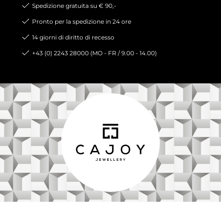
Spedizione gratuita su € 90,-
Pronto per la spedizione in 24 ore
14 giorni di diritto di recesso
+43 (0) 2243 28000 (MO - FR / 9.00 - 14.00)