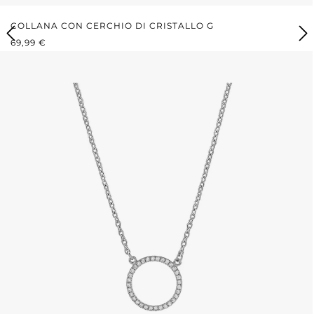
COLLANA CON CERCHIO DI CRISTALLO G
PREZZO NORMALE:
69,99 €