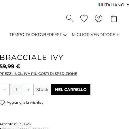
ITALIANO
TEMPO DI OKTOBERFEST 🥨
MIGLIOR VENDITORE ✨
BRACCIALE IVY
59,99 €
PREZZI INCL. IVA PIÙ COSTI DI SPEDIZIONE
Quantità del prodotto: inserisci la qu
Stück
NEL CARRELLO
Aggiungi alla wishlist
Articolo n:
13111626