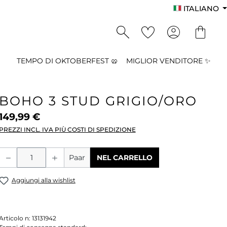
ITALIANO
TEMPO DI OKTOBERFEST 🥨
MIGLIOR VENDITORE ✨
BOHO 3 STUD GRIGIO/ORO
149,99 €
PREZZI INCL. IVA PIÙ COSTI DI SPEDIZIONE
Quantità del prodotto: inserisci la qu
Paar
NEL CARRELLO
Aggiungi alla wishlist
Articolo n:
13131942