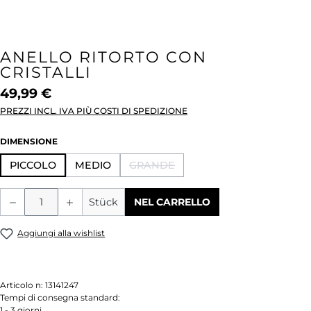
ANELLO RITORTO CON
CRISTALLI
49,99 €
PREZZI INCL. IVA PIÙ COSTI DI SPEDIZIONE
SELEZIONA
DIMENSIONE
PICCOLO
MEDIO
GRANDE
(QUESTA OPZIONE NON È AL MOME
Quantità del prodotto: inserisci la quant
Stück
NEL CARRELLO
Aggiungi alla wishlist
Articolo n:
13141247
Tempi di consegna standard:
1 - 3 giorni