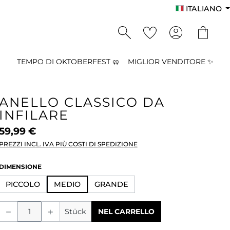
ITALIANO
TEMPO DI OKTOBERFEST 🥨
MIGLIOR VENDITORE ✨
ANELLO CLASSICO DA
INFILARE
59,99 €
PREZZI INCL. IVA PIÙ COSTI DI SPEDIZIONE
SELEZIONA
DIMENSIONE
PICCOLO
MEDIO
GRANDE
Quantità del prodotto: inserisci la qu
Stück
NEL CARRELLO