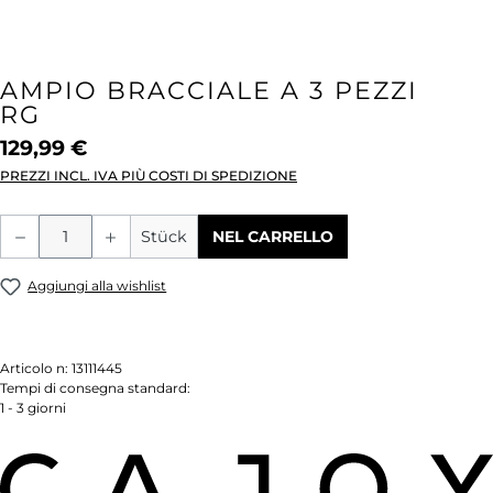
AMPIO BRACCIALE A 3 PEZZI
RG
129,99 €
PREZZI INCL. IVA PIÙ COSTI DI SPEDIZIONE
Quantità del prodotto: inserisci la quant
Stück
NEL CARRELLO
Aggiungi alla wishlist
Articolo n:
13111445
Tempi di consegna standard:
1 - 3 giorni