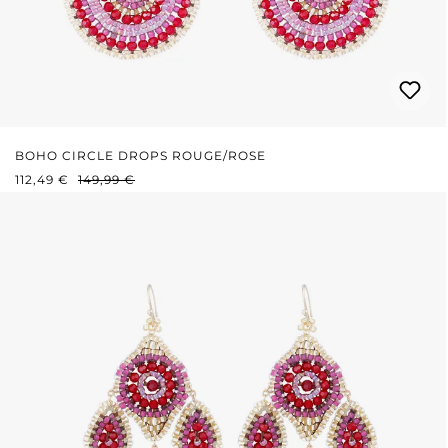
BOHO CIRCLE DROPS ROUGE/ROSE
PRIX DE VENTE :
PRIX RÉGULIER :
112,49 €
149,99 €