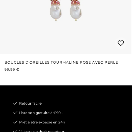
BOUCLES D'OREILLES TOURMALINE ROSE AVEC PERLE
PRIX RÉGULIER :
99,99 €
Retour facile
Livraison gratuite à €90,-
Prêt à être expédié en 24h
14 jours de droit de retour