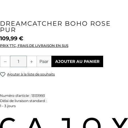
DREAMCATCHER BOHO ROSE
PUR
109,99 €
PRIX TTC, FRAIS DE LIVRAISON EN SUS
Quantité de produit : Entrez la quantité
Paar
AJOUTER AU PANIER
Ajouter à la liste de souhaits
Numéro d'article :
13131993
Délai de livraison standard :
1 - 3 jours