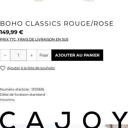
BOHO CLASSICS ROUGE/ROSE
149,99 €
PRIX TTC, FRAIS DE LIVRAISON EN SUS
Quantité de produit : Entrez la quantité
Paar
AJOUTER AU PANIER
Ajouter à la liste de souhaits
Numéro d'article :
13131616
Délai de livraison standard :
Inconnu