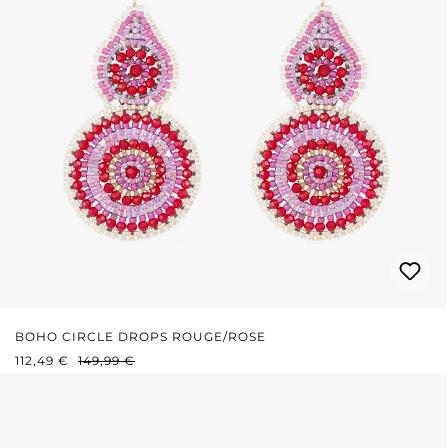
BOHO CIRCLE DROPS ROUGE/ROSE
PRIX DE VENTE :
PRIX RÉGULIER :
112,49 €
149,99 €