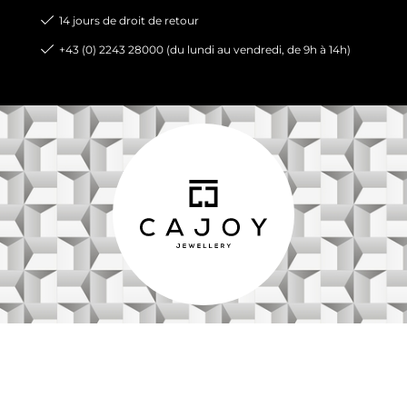
14 jours de droit de retour
+43 (0) 2243 28000 (du lundi au vendredi, de 9h à 14h)