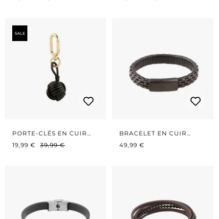
SALE
PORTE-CLÉS EN CUIR
BRACELET EN CUIR
PRIX DE VENTE :
NOIR
PRIX RÉGULIER :
PRIX RÉGULIER :
TISSÉ
19,99 €
39,99 €
49,99 €