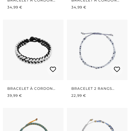
BRACELET À CORDON
BRACELET À CORDON
PRIX RÉGULIER :
ROUGE/BLEU - ÉTROIT
PRIX RÉGULIER :
NOIR/MARRON - ÉTROIT
34,99 €
34,99 €
BRACELET À CORDON
BRACELET 2 RANGS
PRIX RÉGULIER :
NOIR/BLANC
PRIX RÉGULIER :
GRIS/ARGENTÉ
39,99 €
22,99 €