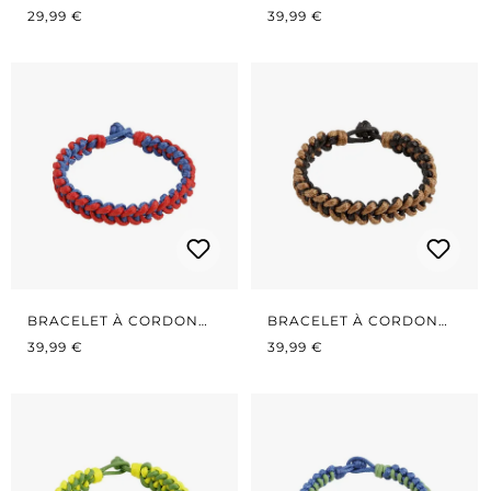
PRIX RÉGULIER :
BLEU/NOIR
PRIX RÉGULIER :
BLEU/VERT
29,99 €
39,99 €
BRACELET À CORDON
BRACELET À CORDON
PRIX RÉGULIER :
ROUGE/BLEU
PRIX RÉGULIER :
NOIR/MARRON
39,99 €
39,99 €