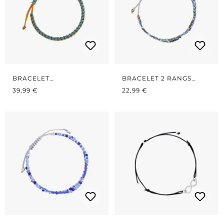
BRACELET
BRACELET 2 RANGS
PRIX RÉGULIER :
TURQUOISE/ORANGE
PRIX RÉGULIER :
BLEU FONCÉ
39,99 €
22,99 €