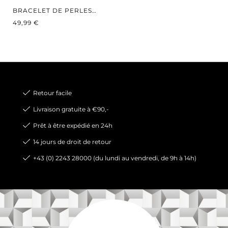
BRACELET DE PERLES
PRIX RÉGULIER :
DE VERRE NOIRES
49,99 €
Retour facile
Livraison gratuite à €90,-
Prêt à être expédié en 24h
14 jours de droit de retour
+43 (0) 2243 28000 (du lundi au vendredi, de 9h à 14h)