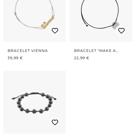
BRACELET VIENNA
BRACELET "MAKE A
PRIX RÉGULIER :
PRIX RÉGULIER :
WISH" NOIR
39,99 €
22,99 €