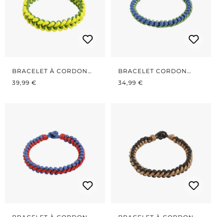
BRACELET À CORDON
BRACELET CORDON
PRIX RÉGULIER :
JAUNE/VERT
PRIX RÉGULIER :
BLEU/VERT - ÉTROIT
39,99 €
34,99 €