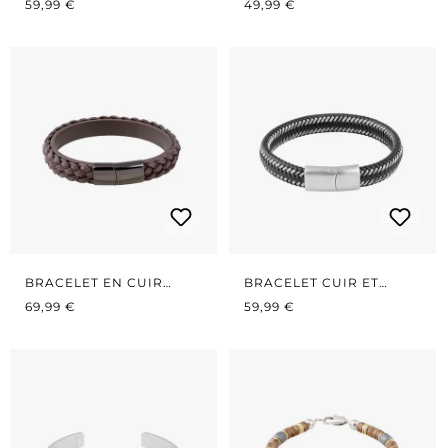
PRIX RÉGULIER :
PRIX RÉGULIER :
59,99 €
49,99 €
BRACELET EN CUIR
BRACELET CUIR ET
PRIX RÉGULIER :
TRESSÉ
PRIX RÉGULIER :
ACIER
69,99 €
59,99 €