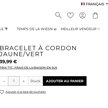
FRANÇAIS
E 🌴
TEMPS DE LA WIESN 🥨
MEILLEUR VENDEUR ✨
BRACELET À CORDON
JAUNE/VERT
39,99 €
PRIX TTC, FRAIS DE LIVRAISON EN SUS
Quantité de produit : Entrez la quant
Stück
AJOUTER AU PANIER
Ajouter à la liste de souhaits