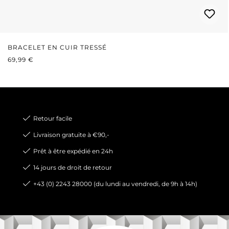
BRACELET EN CUIR TRESSÉ
PRIX RÉGULIER :
69,99 €
Retour facile
Livraison gratuite à €90,-
Prêt à être expédié en 24h
14 jours de droit de retour
+43 (0) 2243 28000 (du lundi au vendredi, de 9h à 14h)