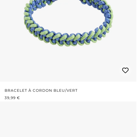
BRACELET À CORDON BLEU/VERT
PRIX RÉGULIER :
39,99 €