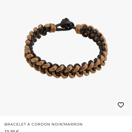
BRACELET À CORDON NOIR/MARRON
PRIX RÉGULIER :
39,99 €