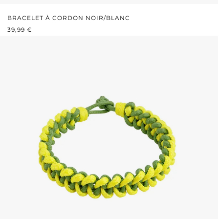
BRACELET À CORDON NOIR/BLANC
PRIX RÉGULIER :
39,99 €