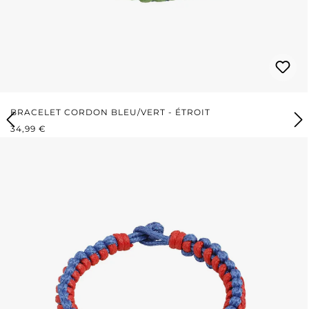
BRACELET CORDON BLEU/VERT - ÉTROIT
PRIX RÉGULIER :
34,99 €