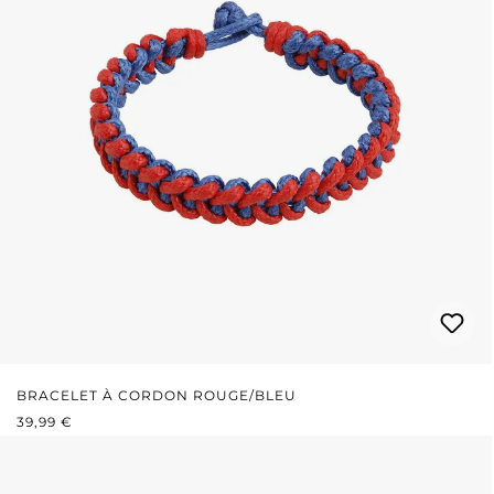
BRACELET À CORDON ROUGE/BLEU
PRIX RÉGULIER :
39,99 €