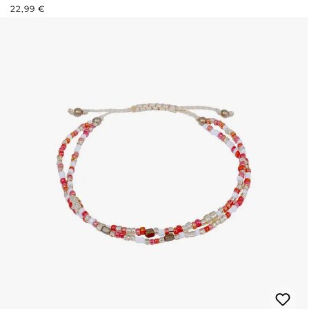
PRIX RÉGULIER :
22,99 €