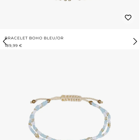
BRACELET BOHO BLEU/OR
PRIX RÉGULIER :
189,99 €