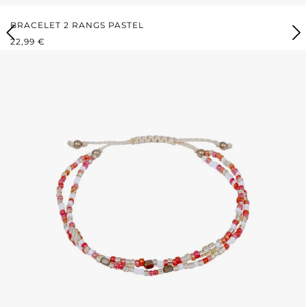
BRACELET 2 RANGS PASTEL
PRIX RÉGULIER :
22,99 €