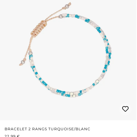
BRACELET 2 RANGS TURQUOISE/BLANC
PRIX RÉGULIER :
22,99 €