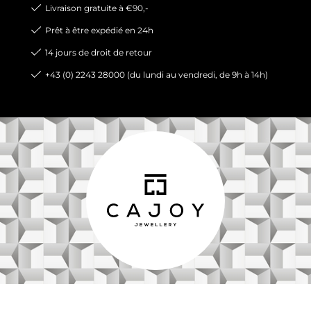
Livraison gratuite à €90,-
Prêt à être expédié en 24h
14 jours de droit de retour
+43 (0) 2243 28000 (du lundi au vendredi, de 9h à 14h)