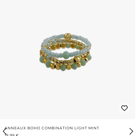
ANNEAUX BOHO COMBINATION LIGHT MINT
PRIX RÉGULIER :
19,99 €