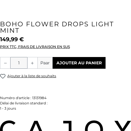
BOHO FLOWER DROPS LIGHT
MINT
149,99 €
PRIX TTC, FRAIS DE LIVRAISON EN SUS
Quantité de produit : Entrez la quantité
Paar
AJOUTER AU PANIER
Ajouter à la liste de souhaits
Numéro d'article :
13131984
Délai de livraison standard :
1 - 3 jours