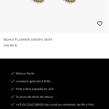
BOHO FLOWER DROPS VERT
PRIX RÉGULIER :
149,99 €
Retour facile
Livraison gratuite à €90,-
Prêt à être expédié en 24h
14 jours de droit de retour
+43 (0) 2243 28000 (du lundi au vendredi, de 9h à 14h)