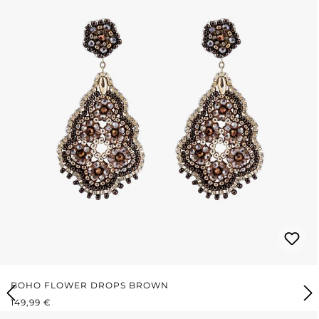
BOHO FLOWER DROPS BROWN
PRIX RÉGULIER :
149,99 €