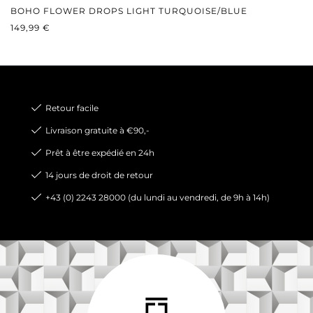
BOHO FLOWER DROPS LIGHT TURQUOISE/BLUE
PRIX RÉGULIER :
149,99 €
Retour facile
Livraison gratuite à €90,-
Prêt à être expédié en 24h
14 jours de droit de retour
+43 (0) 2243 28000 (du lundi au vendredi, de 9h à 14h)